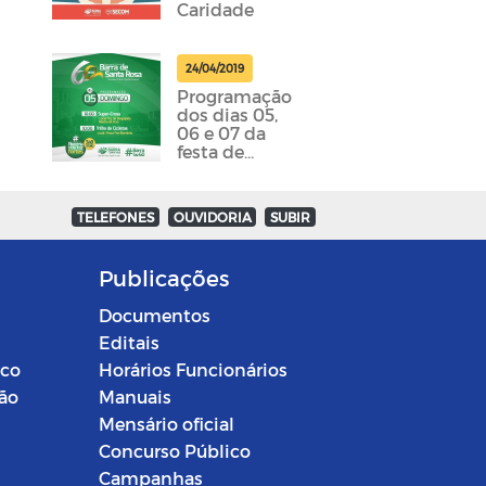
Caridade
24/04/2019
Programação
dos dias 05,
06 e 07 da
festa de
emancipação
da cidade
foram
TELEFONES
OUVIDORIA
SUBIR
divulgadas
Publicações
Documentos
Editais
ico
Horários Funcionários
ção
Manuais
Mensário oficial
Concurso Público
Campanhas