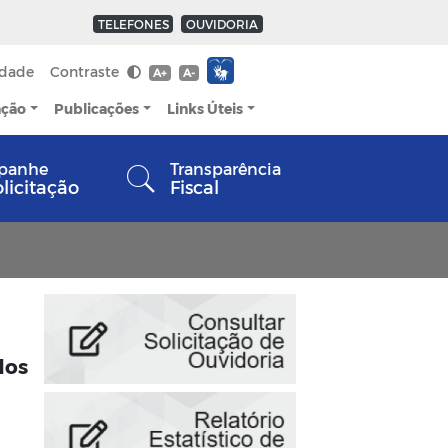
TELEFONES
OUVIDORIA
idade
Contraste
A+
A-
ação
Publicações
Links Úteis
panhe
Transparência
olicitação
Fiscal
dos