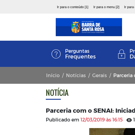
Ir para o conteúdo [1]
Ir para o menu [2]
Ir para
Perguntas
Pr
Frequentes
D
Início
Notícias
Gerais
Parceria co
NOTÍCIA
Parceria com o SENAI: Iniciad
Publicado em
12/03/2019 às 16:15
1