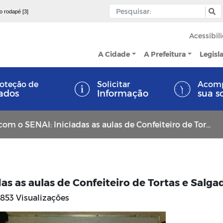
 o rodapé [3]
Acessibil
A Cidade
A Prefeitura
Legisl
oteção de
Solicitar
Acom
ados
Informação
sua s
m o SENAI: Iniciadas as aulas de Confeiteiro de Tortas e Salgados
as as aulas de Confeiteiro de Tortas e Salga
853 Visualizações