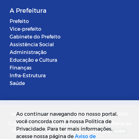
A Prefeitura
Prefeito
Vice-prefeito
Gabinete do Prefeito
Assistência Social
Administração
Educação e Cultura
Finanças
Infra-Estrutura
Saúde
Ao continuar navegando no nosso portal,
Versão do Sistema: 5.0.268
Data da Versão: 18/03/2026
você concorda com a nossa Política de
Copyright © 2026 Prefeitura Municipal de Barra de
Privacidade. Para ter mais informações,
Santa Rosa. Todos os direitos reservados.
SUBIR
acesse nossa página de
Aviso de