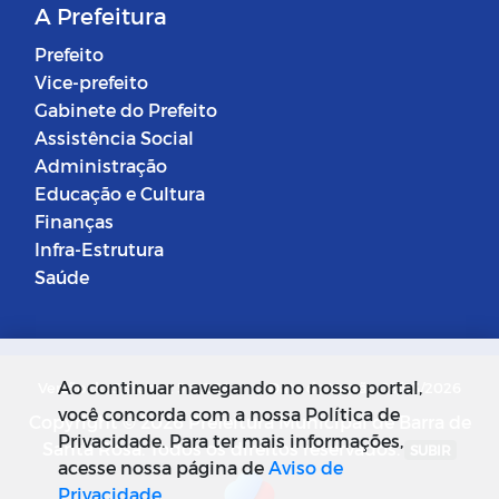
A Prefeitura
Prefeito
Vice-prefeito
Gabinete do Prefeito
Assistência Social
Administração
Educação e Cultura
Finanças
Infra-Estrutura
Saúde
Ao continuar navegando no nosso portal,
Versão do Sistema: 5.0.268
Data da Versão: 18/03/2026
você concorda com a nossa Política de
Copyright © 2026 Prefeitura Municipal de Barra de
Privacidade. Para ter mais informações,
Santa Rosa. Todos os direitos reservados.
SUBIR
acesse nossa página de
Aviso de
Privacidade
.