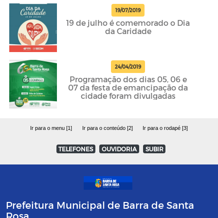
19/07/2019
19 de julho é comemorado o Dia
da Caridade
24/04/2019
Programação dos dias 05, 06 e
07 da festa de emancipação da
cidade foram divulgadas
Ir para o menu [1]
Ir para o conteúdo [2]
Ir para o rodapé [3]
TELEFONES
OUVIDORIA
SUBIR
Prefeitura Municipal de Barra de Santa
Rosa