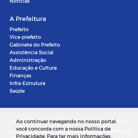
Notícias
A Prefeitura
Prefeito
Vice-prefeito
Gabinete do Prefeito
Assistência Social
Administração
Educação e Cultura
Finanças
Infra-Estrutura
Saúde
Ao continuar navegando no nosso portal,
Versão do Sistema: 5.0.268
Data da Versão: 18/03/2026
você concorda com a nossa Política de
Copyright © 2026 Prefeitura Municipal de Barra de
Privacidade. Para ter mais informações,