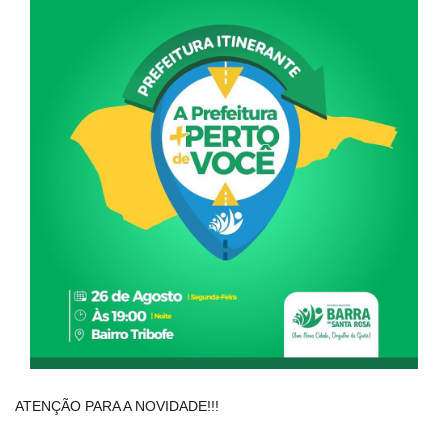
ATENÇÃO PARA A NOVIDADE!!!
⠀⠀⠀⠀⠀⠀⠀⠀⠀