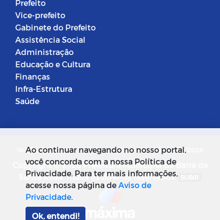
Prefeito
Vice-prefeito
Gabinete do Prefeito
Assistência Social
Administração
Educação e Cultura
Finanças
Infra-Estrutura
Saúde
Ao continuar navegando no nosso portal,
Versão do Sistema: 5.0.268
Data da Versão: 18/03/2026
você concorda com a nossa Política de
Copyright © 2026 Prefeitura Municipal de Barra de
Privacidade. Para ter mais informações,
Santa Rosa. Todos os direitos reservados.
SUBIR
acesse nossa página de
Aviso de
Privacidade
.
Ok, entendi!