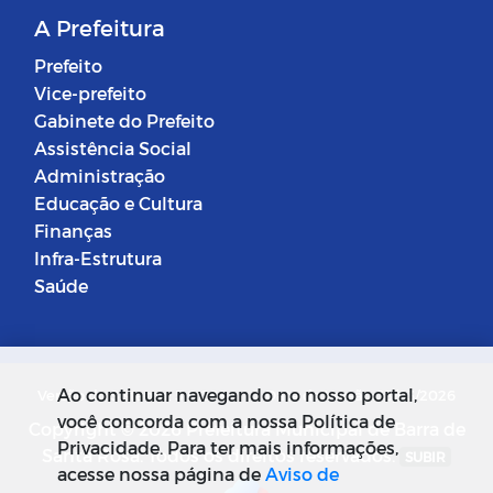
A Prefeitura
Prefeito
Vice-prefeito
Gabinete do Prefeito
Assistência Social
Administração
Educação e Cultura
Finanças
Infra-Estrutura
Saúde
Ao continuar navegando no nosso portal,
Versão do Sistema: 5.0.268
Data da Versão: 18/03/2026
você concorda com a nossa Política de
Copyright © 2026 Prefeitura Municipal de Barra de
Privacidade. Para ter mais informações,
Santa Rosa. Todos os direitos reservados.
SUBIR
acesse nossa página de
Aviso de