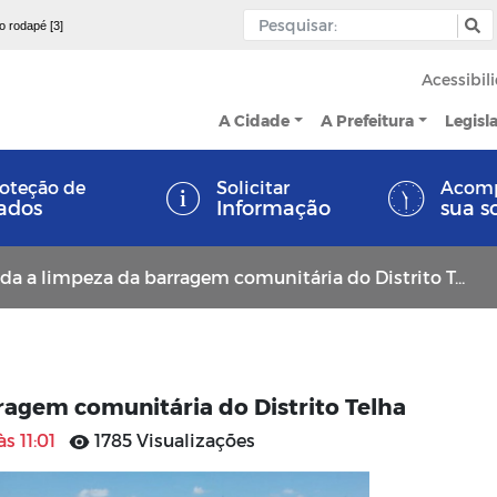
 o rodapé [3]
Acessibil
A Cidade
A Prefeitura
Legisl
oteção de
Solicitar
Acom
ados
Informação
sua s
ada a limpeza da barragem comunitária do Distrito Telha
rragem comunitária do Distrito Telha
s 11:01
1785 Visualizações