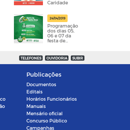
Caridade
24/04/2019
Programação
dos dias 05,
06 e 07 da
festa de
emancipação
da cidade
foram
TELEFONES
OUVIDORIA
SUBIR
divulgadas
Publicações
Documentos
Editais
ico
Horários Funcionários
ção
Manuais
Mensário oficial
Concurso Público
Campanhas