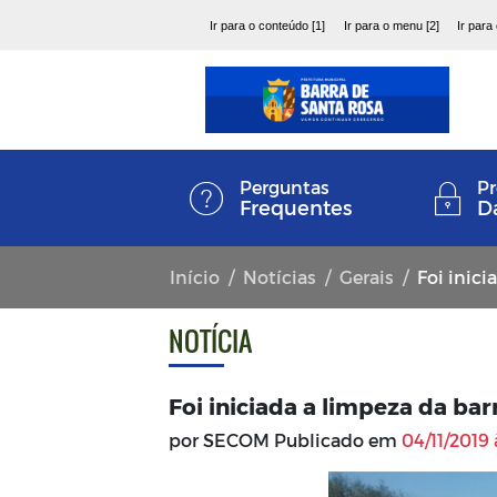
Ir para o conteúdo [1]
Ir para o menu [2]
Ir para
Perguntas
Pr
Frequentes
D
Início
Notícias
Gerais
Foi inici
NOTÍCIA
Foi iniciada a limpeza da ba
por SECOM Publicado em
04/11/2019 à