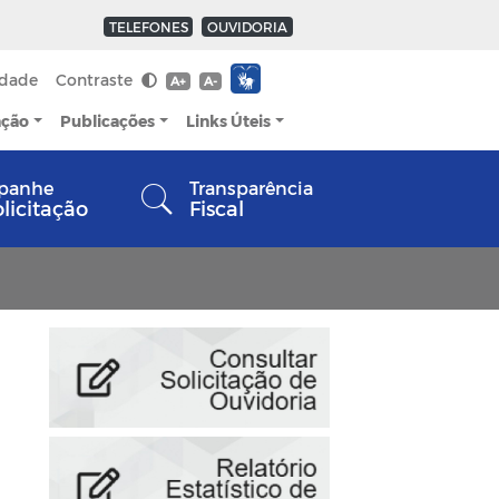
TELEFONES
OUVIDORIA
idade
Contraste
A+
A-
ação
Publicações
Links Úteis
panhe
Transparência
olicitação
Fiscal