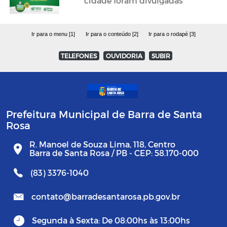
cidade foram divulgadas
Ir para o menu [1]
Ir para o conteúdo [2]
Ir para o rodapé [3]
TELEFONES
OUVIDORIA
SUBIR
Prefeitura Municipal de Barra de Santa
Rosa
R. Manoel de Souza Lima, 118, Centro
Barra de Santa Rosa / PB - CEP: 58.170-000
(83) 3376-1040
contato@barradesantarosa.pb.gov.br
Segunda à Sexta: De 08:00hs às 13:00hs