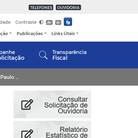
TELEFONES
OUVIDORIA
idade
Contraste
A+
A-
ação
Publicações
Links Úteis
panhe
Transparência
olicitação
Fiscal
Gustavo