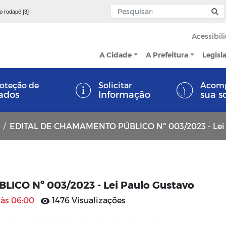
 o rodapé [3]
Acessibil
A Cidade
A Prefeitura
Legisl
oteção de
Solicitar
Acom
ados
Informação
sua s
EDITAL DE CHAMAMENTO PÚBLICO Nº 003/2023 - Lei Paulo 
CO Nº 003/2023 - Lei Paulo Gustavo
 às 06:00
1476 Visualizações