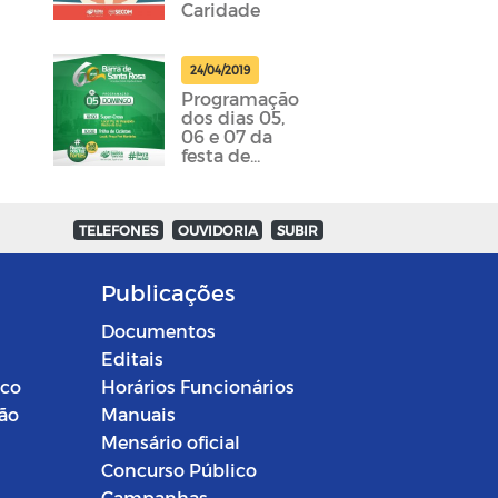
Caridade
24/04/2019
Programação
dos dias 05,
06 e 07 da
festa de
emancipação
da cidade
foram
divulgadas
TELEFONES
OUVIDORIA
SUBIR
Publicações
Documentos
Editais
ico
Horários Funcionários
ção
Manuais
Mensário oficial
Concurso Público
Campanhas