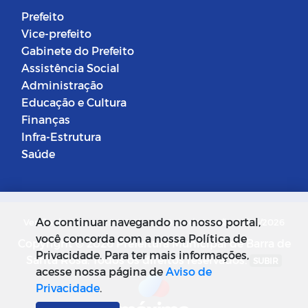
Prefeito
Vice-prefeito
Gabinete do Prefeito
Assistência Social
Administração
Educação e Cultura
Finanças
Infra-Estrutura
Saúde
Ao continuar navegando no nosso portal,
Versão do Sistema: 5.0.268
Data da Versão: 18/03/2026
você concorda com a nossa Política de
Copyright © 2026 Prefeitura Municipal de Barra de
Privacidade. Para ter mais informações,
Santa Rosa. Todos os direitos reservados.
SUBIR
acesse nossa página de
Aviso de
Privacidade
.