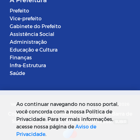
Prefeito
Vice-prefeito
Gabinete do Prefeito
Assistência Social
Administração
Educação e Cultura
Finanças
Infra-Estrutura
Saúde
Ao continuar navegando no nosso portal,
Versão do Sistema: 5.0.268
Data da Versão: 18/03/2026
você concorda com a nossa Política de
Copyright © 2026 Prefeitura Municipal de Barra de
Privacidade. Para ter mais informações,
Santa Rosa. Todos os direitos reservados.
SUBIR
acesse nossa página de
Aviso de
Privacidade
.