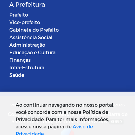
A Prefeitura
Prefeito
Vice-prefeito
Gabinete do Prefeito
Assistência Social
Administração
Educação e Cultura
Finanças
Infra-Estrutura
Saúde
Ao continuar navegando no nosso portal,
Versão do Sistema: 5.0.268
Data da Versão: 18/03/2026
você concorda com a nossa Política de
Copyright © 2026 Prefeitura Municipal de Barra de
Privacidade. Para ter mais informações,
Santa Rosa. Todos os direitos reservados.
SUBIR
acesse nossa página de
Aviso de
Privacidade
.