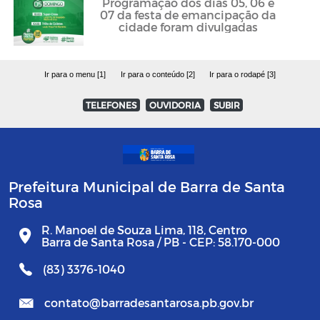
Programação dos dias 05, 06 e
07 da festa de emancipação da
cidade foram divulgadas
Ir para o menu [1]
Ir para o conteúdo [2]
Ir para o rodapé [3]
TELEFONES
OUVIDORIA
SUBIR
Prefeitura Municipal de Barra de Santa
Rosa
R. Manoel de Souza Lima, 118, Centro
Barra de Santa Rosa / PB - CEP: 58.170-000
(83) 3376-1040
contato@barradesantarosa.pb.gov.br