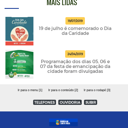
MAIS LIDAS
19/07/2019
19 de julho é comemorado o Dia
da Caridade
24/04/2019
Programação dos dias 05, 06 e
07 da festa de emancipação da
cidade foram divulgadas
Ir para o menu [1]
Ir para o conteúdo [2]
Ir para o rodapé [3]
TELEFONES
OUVIDORIA
SUBIR