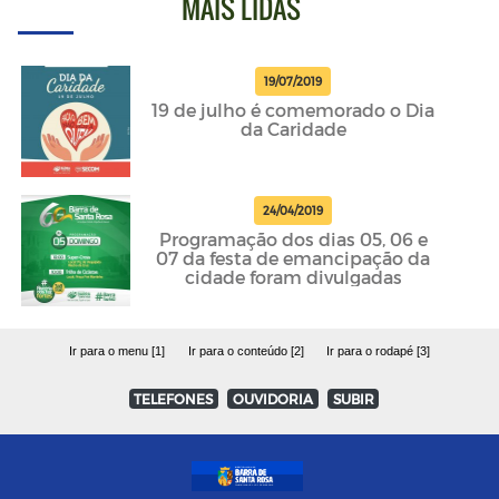
MAIS LIDAS
19/07/2019
19 de julho é comemorado o Dia
da Caridade
24/04/2019
Programação dos dias 05, 06 e
07 da festa de emancipação da
cidade foram divulgadas
Ir para o menu [1]
Ir para o conteúdo [2]
Ir para o rodapé [3]
TELEFONES
OUVIDORIA
SUBIR