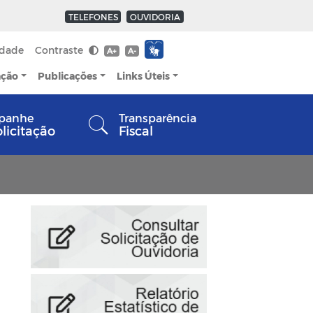
TELEFONES
OUVIDORIA
idade
Contraste
A+
A-
ação
Publicações
Links Úteis
panhe
Transparência
olicitação
Fiscal