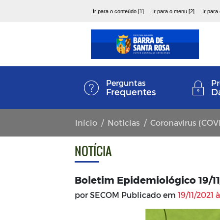
Ir para o conteúdo [1]
Ir para o menu [2]
Ir para
Perguntas
Pr
Frequentes
D
Início
Notícias
Coronavírus (COV
NOTÍCIA
Boletim Epidemiológico 19/1
por SECOM Publicado em
19/11/2021 