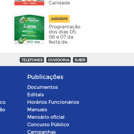
Caridade
24/04/2019
Programação
dos dias 05,
06 e 07 da
festa de
emancipação
da cidade
foram
TELEFONES
OUVIDORIA
SUBIR
divulgadas
Publicações
Documentos
Editais
ico
Horários Funcionários
ção
Manuais
Mensário oficial
Concurso Público
Campanhas