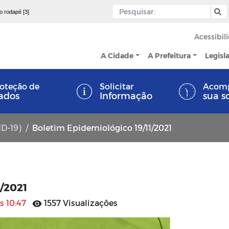
 o rodapé [3]
Acessibil
A Cidade
A Prefeitura
Legisl
oteção de
Solicitar
Acom
ados
Informação
sua s
ID-19)
Boletim Epidemiológico 19/11/2021
1/2021
às 10:47
1557 Visualizações