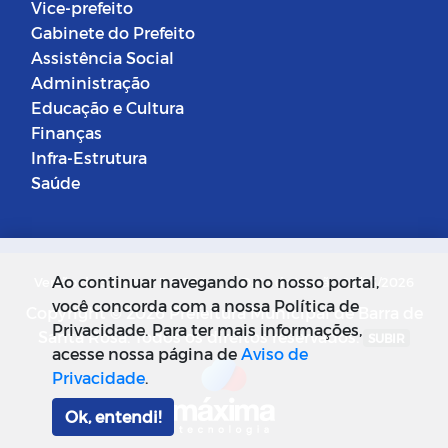
Vice-prefeito
Gabinete do Prefeito
Assistência Social
Administração
Educação e Cultura
Finanças
Infra-Estrutura
Saúde
Ao continuar navegando no nosso portal,
Versão do Sistema: 5.0.268
Data da Versão: 18/03/2026
você concorda com a nossa Política de
Copyright © 2026 Prefeitura Municipal de Barra de
Privacidade. Para ter mais informações,
Santa Rosa. Todos os direitos reservados.
SUBIR
acesse nossa página de
Aviso de
Privacidade
.
Ok, entendi!