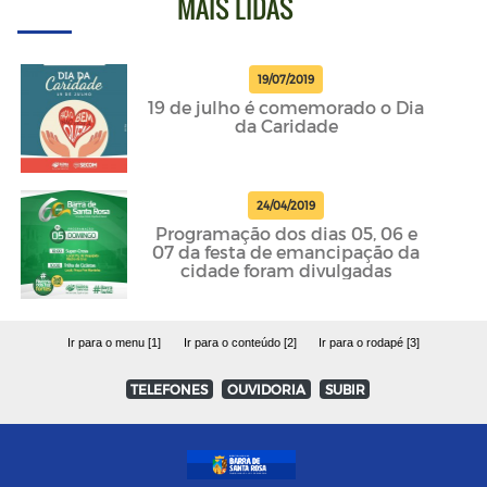
MAIS LIDAS
19/07/2019
19 de julho é comemorado o Dia
da Caridade
24/04/2019
Programação dos dias 05, 06 e
07 da festa de emancipação da
cidade foram divulgadas
Ir para o menu [1]
Ir para o conteúdo [2]
Ir para o rodapé [3]
TELEFONES
OUVIDORIA
SUBIR