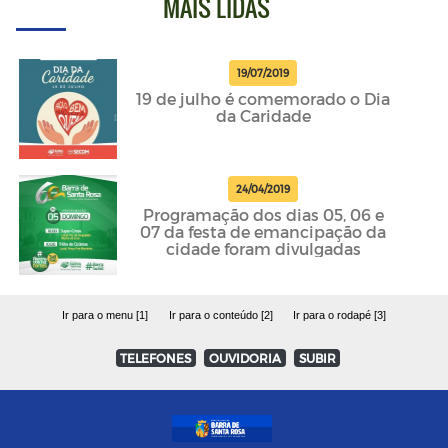
MAIS LIDAS
19/07/2019
19 de julho é comemorado o Dia
da Caridade
24/04/2019
Programação dos dias 05, 06 e
07 da festa de emancipação da
cidade foram divulgadas
Ir para o menu [1]
Ir para o conteúdo [2]
Ir para o rodapé [3]
TELEFONES
OUVIDORIA
SUBIR