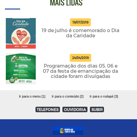
MAIS LIDAS
19/07/2019
19 de julho é comemorado o Dia
da Caridade
24/04/2019
Programação dos dias 05, 06 e
07 da festa de emancipação da
cidade foram divulgadas
Ir para o menu [1]
Ir para o conteúdo [2]
Ir para o rodapé [3]
TELEFONES
OUVIDORIA
SUBIR