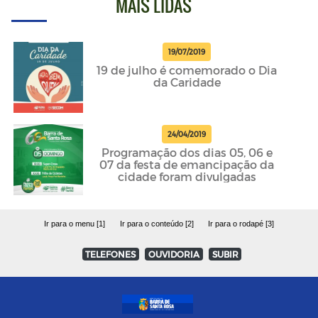
MAIS LIDAS
19/07/2019
19 de julho é comemorado o Dia
da Caridade
24/04/2019
Programação dos dias 05, 06 e
07 da festa de emancipação da
cidade foram divulgadas
Ir para o menu [1]
Ir para o conteúdo [2]
Ir para o rodapé [3]
TELEFONES
OUVIDORIA
SUBIR