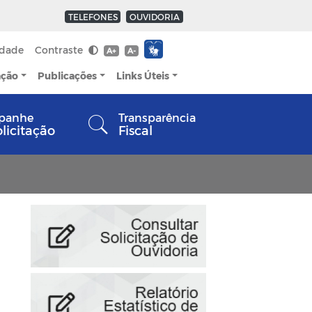
TELEFONES
OUVIDORIA
idade
Contraste
A+
A-
ação
Publicações
Links Úteis
panhe
Transparência
olicitação
Fiscal