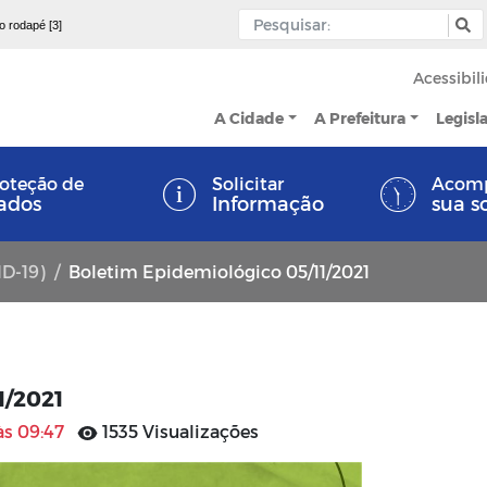
 o rodapé [3]
Acessibil
A Cidade
A Prefeitura
Legisl
oteção de
Solicitar
Acom
ados
Informação
sua s
ID-19)
Boletim Epidemiológico 05/11/2021
1/2021
às 09:47
1535 Visualizações