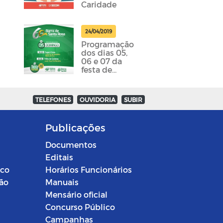
Caridade
24/04/2019
Programação
dos dias 05,
06 e 07 da
festa de
emancipação
da cidade
foram
TELEFONES
OUVIDORIA
SUBIR
divulgadas
Publicações
Documentos
Editais
ico
Horários Funcionários
ção
Manuais
Mensário oficial
Concurso Público
Campanhas