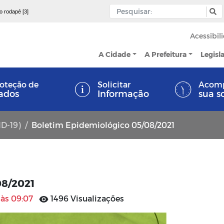
 o rodapé [3]
Acessibil
A Cidade
A Prefeitura
Legisl
oteção de
Solicitar
Acom
ados
Informação
sua s
ID-19)
Boletim Epidemiológico 05/08/2021
08/2021
 às 09:07
1496 Visualizações