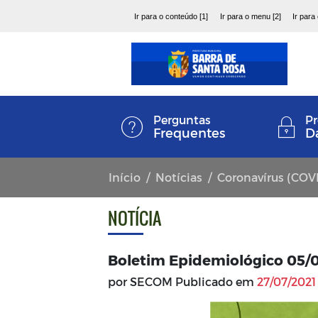
Ir para o conteúdo [1]
Ir para o menu [2]
Ir para
Perguntas
Pr
Frequentes
D
Início
Notícias
Coronavírus (COV
NOTÍCIA
Boletim Epidemiológico 05/
por SECOM Publicado em
27/07/2021