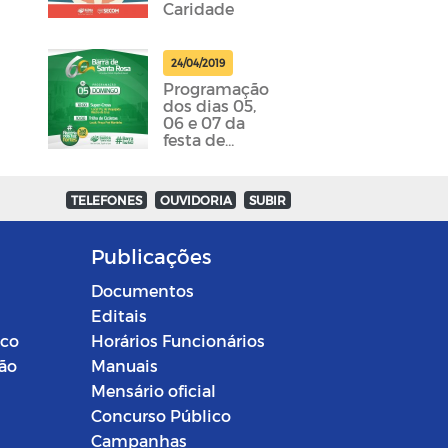
Caridade
24/04/2019
Programação
dos dias 05,
06 e 07 da
festa de
emancipação
da cidade
foram
TELEFONES
OUVIDORIA
SUBIR
divulgadas
Publicações
Documentos
Editais
ico
Horários Funcionários
ção
Manuais
Mensário oficial
Concurso Público
Campanhas