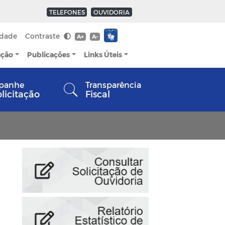
TELEFONES
OUVIDORIA
idade
Contraste
A+
A-
ação
Publicações
Links Úteis
panhe
Transparência
olicitação
Fiscal