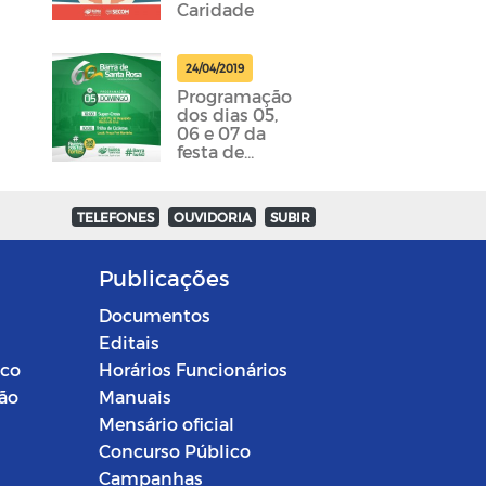
Caridade
24/04/2019
Programação
dos dias 05,
06 e 07 da
festa de
emancipação
da cidade
foram
TELEFONES
OUVIDORIA
SUBIR
divulgadas
Publicações
Documentos
Editais
ico
Horários Funcionários
ção
Manuais
Mensário oficial
Concurso Público
Campanhas