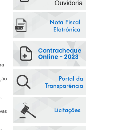
ra
ção
,
vas
 a