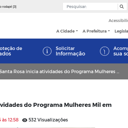
 o rodapé [3]
Acessibil
A Cidade
A Prefeitura
Legisl
oteção de
Solicitar
Acom
ados
Informação
sua s
ta Rosa inicia atividades do Programa Mulheres Mil em parceria com a UFPB
tividades do Programa Mulheres Mil em
 às 12:58
532 Visualizações