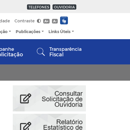
TELEFONES
OUVIDORIA
idade
Contraste
A+
A-
ação
Publicações
Links Úteis
panhe
Transparência
olicitação
Fiscal