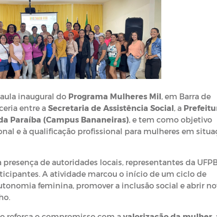
a aula inaugural do
Programa Mulheres Mil
, em Barra de
rceria entre a
Secretaria de Assistência Social
, a
Prefeitu
 da Paraíba (Campus Bananeiras)
, e tem como objetivo
nal e à qualificação profissional para mulheres em situa
 presença de autoridades locais, representantes da UFPB
rticipantes. A atividade marcou o início de um ciclo de
utonomia feminina, promover a inclusão social e abrir no
ho.
io reforça o compromisso com a
valorização da mulher
,