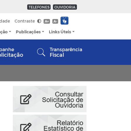
TELEFONES
OUVIDORIA
idade
Contraste
A+
A-
ação
Publicações
Links Úteis
panhe
Transparência
olicitação
Fiscal