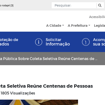
 o rodapé [3]
Acessibil
A Cidade
A Prefeitura
Legisl
oteção de
Solicitar
Acom
ados
Informação
sua s
 Pública Sobre Coleta Seletiva Reúne Centenas de Pessoas
eta Seletiva Reúne Centenas de Pessoas
1805 Visualizações