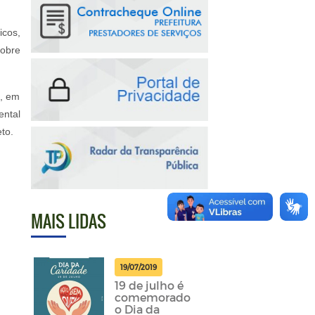
icos,
sobre
e, em
ental
to.
MAIS LIDAS
19/07/2019
19 de julho é
comemorado
o Dia da