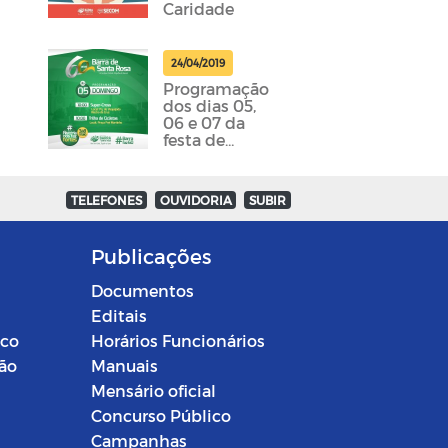
Caridade
24/04/2019
Programação
dos dias 05,
06 e 07 da
festa de
emancipação
da cidade
foram
TELEFONES
OUVIDORIA
SUBIR
divulgadas
Publicações
Documentos
Editais
ico
Horários Funcionários
ção
Manuais
Mensário oficial
Concurso Público
Campanhas