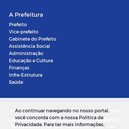
A Prefeitura
Prefeito
Vice-prefeito
Gabinete do Prefeito
Assistência Social
Administração
Educação e Cultura
Finanças
Infra-Estrutura
Saúde
Ao continuar navegando no nosso portal,
Versão do Sistema: 5.0.268
Data da Versão: 18/03/2026
você concorda com a nossa Política de
Copyright © 2026 Prefeitura Municipal de Barra de
Privacidade. Para ter mais informações,
Santa Rosa. Todos os direitos reservados.
SUBIR