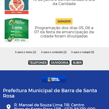
da Caridade
24/04/2019
Programação dos dias 05, 06 e
07 da festa de emancipação da
cidade foram divulgadas
Ir para o menu [1]
Ir para o conteúdo [2]
Ir para o rodapé [3]
TELEFONES
OUVIDORIA
SUBIR
Prefeitura Municipal de Barra de Santa
Rosa
R. Manoel de Souza Lima, 118, Centro
Barra de Santa Rosa / PB - CEP: 58.170-000