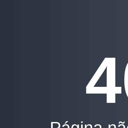
4
Página nã